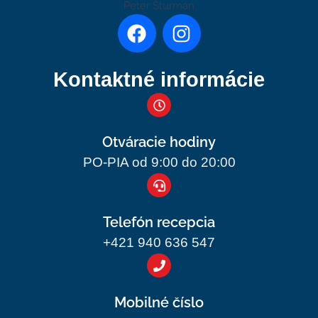
F
I
a
n
c
s
Kontaktné informácie
e
t
b
a
o
g
o
r
Otváracie hodiny
k
a
PO-PIA od 9:00 do 20:00
m
Telefón recepcia
+421 940 636 547
Mobilné číslo