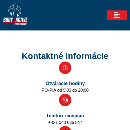
Preskočiť
na
obsah
Domovská stránka
Naše služby
Rezervačný systém
Kontaktné informácie
Otváracie hodiny
PO-PIA od 9:00 do 20:00
Telefón recepcia
+421 940 636 547